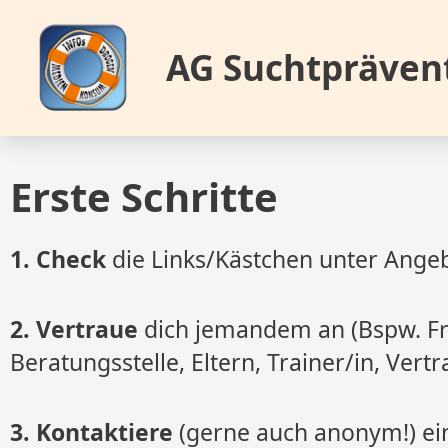
Zum
Inhalt
AG Suchtpräven
springen
Erste Schritte
1. Check
die Links/Kästchen unter Angeb
2. Vertraue
dich jemandem an (Bspw. Fr
Beratungsstelle, Eltern, Trainer/in, Vert
3. Kontaktiere
(gerne auch anonym!) ei